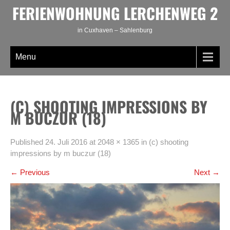
Skip
FERIENWOHNUNG LERCHENWEG 2
to
content
in Cuxhaven – Sahlenburg
Menu
(C) SHOOTING IMPRESSIONS BY
M BUCZUR (18)
Published
24. Juli 2016
at
2048 × 1365
in
(c) shooting
impressions by m buczur (18)
←
Previous
Next
→