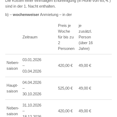
Die Kosten einer einmaligen Endreinigung (in Höhe von 65,-€ )
sind in der 1. Nacht enthalten.
b) –
wochenweiser
Anmietung – in der
Preis je
je
Woche
zusätzl.
Zeitraum
für bis zu
Person
2
(über 16
Personen
Jahre)
03.01.2026
Neben-
–
420,00 €
49,00 €
saison
03.04.2026
04.04.2026
Haupt-
–
525,00 €
49,00 €
saison
30.10.2026
31.10.2026
Neben-
–
420,00 €
49,00 €
saison
18.12.2026