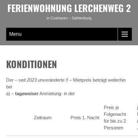
Skip
FERIENWOHNUNG LERCHENWEG 2
to
content
in Cuxhaven – Sahlenburg
Menu
KONDITIONEN
Der
– seit 2023 unveränderte !!
– Mietpreis beträgt weiterhin
bei
a) –
tageweiser
Anmietung- in der
Preis je
Folgenacht
Zeitraum
Preis 1. Nacht
für bis zu 2
Personen